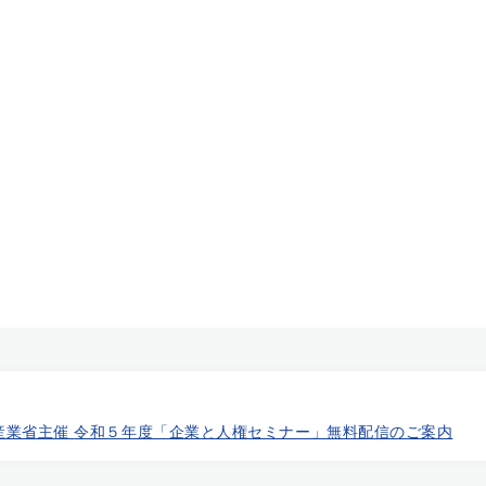
【静岡県内企業・団体の皆様へ】経済産業省主催 令和５年度「企業と人権セミナー」無料配信のご案内